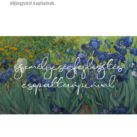
előjegyzést kaphatnak.
személyiségfejlesztés
csoportterápiával