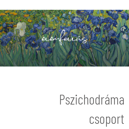
örömforrás
Pszichodráma
csoport