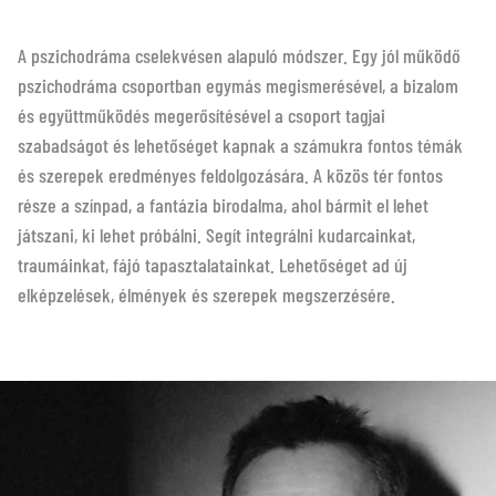
A pszichodráma cselekvésen alapuló módszer. Egy jól működő
pszichodráma csoportban egymás megismerésével, a bizalom
és együttműködés megerősítésével a csoport tagjai
szabadságot és lehetőséget kapnak a számukra fontos témák
és szerepek eredményes feldolgozására. A közös tér fontos
része a színpad, a fantázia birodalma, ahol bármit el lehet
játszani, ki lehet próbálni. Segít integrálni kudarcainkat,
traumáinkat, fájó tapasztalatainkat. Lehetőséget ad új
elképzelések, élmények és szerepek megszerzésére.