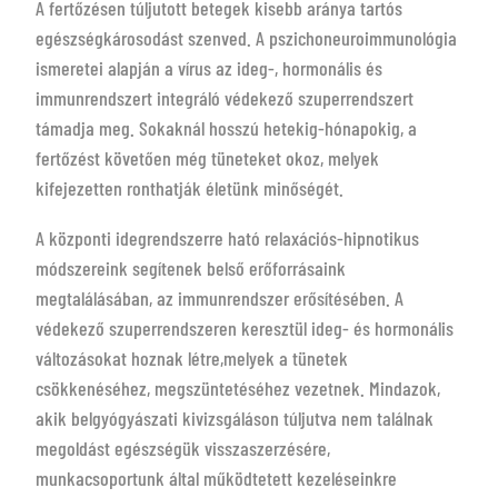
A fertőzésen túljutott betegek kisebb aránya tartós
egészségkárosodást szenved. A pszichoneuroimmunológia
ismeretei alapján a vírus az ideg-, hormonális és
immunrendszert integráló védekező szuperrendszert
támadja meg. Sokaknál hosszú hetekig-hónapokig, a
fertőzést követően még tüneteket okoz, melyek
kifejezetten ronthatják életünk minőségét.
A központi idegrendszerre ható relaxációs-hipnotikus
módszereink segítenek belső erőforrásaink
megtalálásában, az immunrendszer erősítésében. A
védekező szuperrendszeren keresztül ideg- és hormonális
változásokat hoznak létre,melyek a tünetek
csökkenéséhez, megszüntetéséhez vezetnek. Mindazok,
akik belgyógyászati kivizsgáláson túljutva nem találnak
megoldást egészségük visszaszerzésére,
munkacsoportunk által működtetett kezeléseinkre