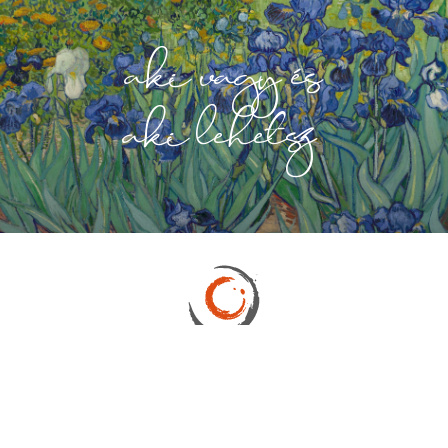
aki vagy és
aki lehetsz
TERÁPIA ÉS FEJLESZTÉS
Bejelentkezés hétköznapokon 9-16 óráig