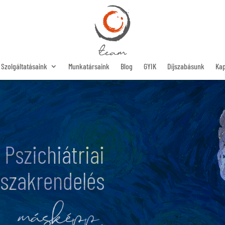
Szolgáltatásaink
Munkatársaink
Blog
GYIK
Díjszabásunk
Kap
Pszichiátriai
szakrendelés
másképp.