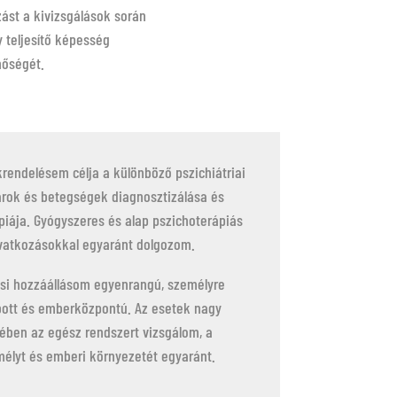
zást a kivizsgálások során
 teljesítő képesség
nőségét.
rendelésem célja a különböző pszichiátriai
rok és betegségek diagnosztizálása és
piája. Gyógyszeres és alap pszichoterápiás
vatkozásokkal egyaránt dolgozom.
si hozzáállásom egyenrangú, személyre
ott és emberközpontú. Az esetek nagy
ében az egész rendszert vizsgálom, a
élyt és emberi környezetét egyaránt.