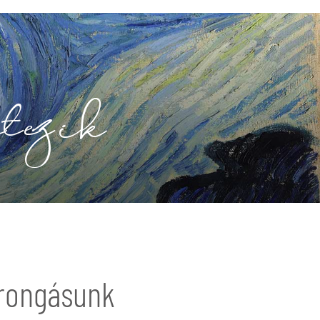
étezik
rongásunk