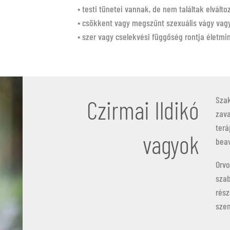
• testi tünetei vannak, de nem találtak elválto
• csökkent vagy megszűnt szexuális vágy vagy
• szer vagy cselekvési függőség rontja életmi
Szak
Czirmai Ildikó
zava
terá
vagyok
bea
Orvo
szab
rész
szem