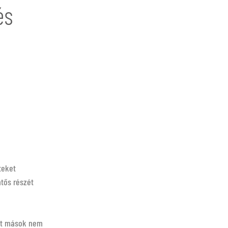
és
teket
ntős részét
mit mások nem