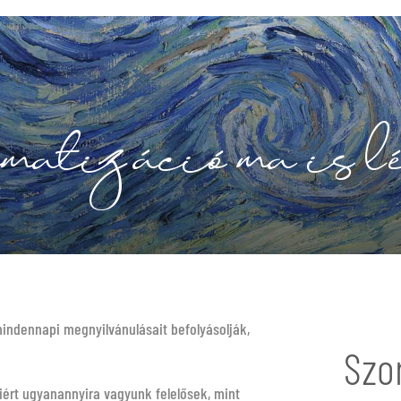
gmatizáció ma is l
mindennapi megnyilvánulásait befolyásolják,
Szo
ért ugyanannyira vagyunk felelősek, mint