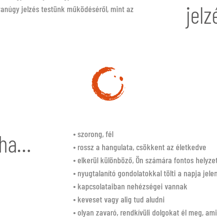
jelz
anúgy jelzés testünk működéséről, mint az
• szorong, fél
 ha…
• rossz a hangulata, csökkent az életkedve
• elkerül különböző, Ön számára fontos helyze
• nyugtalanító gondolatokkal tölti a napja jele
• kapcsolataiban nehézségei vannak
• keveset vagy alig tud aludni
• olyan zavaró, rendkívüli dolgokat él meg, a