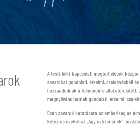
A testi-lelki-kapcsolati megterhelések közpo
varok
zavarokat gondolati, érzelmi, cselekvésbeli é
hozzáadódnak a felmenőink által átörökített, 
megnyilvánulhatnak gondolati, érzelmi, cselek
Ezen zavarok kutatására az emberiség az elmúl
kétezres éveket az „Agy évtizedének” nevezté