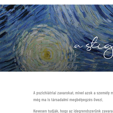
a sti
A pszichiátriai zavarokat, mivel azok a személy 
még ma is társadalmi megbélyegzés övezi.
Kevesen tudják, hogy az idegrendszerünk zavarai