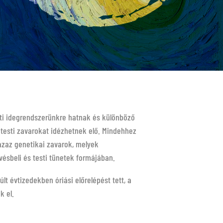
nti idegrendszerünkre hatnak és különböző
s testi zavarokat idézhetnek elő. Mindehhez
azaz genetikai zavarok, melyek
vésbeli és testi tünetek formájában.
t évtizedekben óriási előrelépést tett, a
k el.