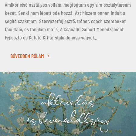
Amikor első osztályos voltam, megfogtam egy síró osztálytársam
kezét. Senki nem lépett oda hozzá. Azt hiszem onnan indult a
segítő szakmám. Szervezetfejlesztő, tréner, coach szerepeket
tanultam, és tanulom ma is. A Csanádi Csoport Menedzsment
Fejlesztő és Kutató Kft társtulajdonosa vagyok…
BŐVEBBEN RÓLAM
aktivitás
és bevonódottság