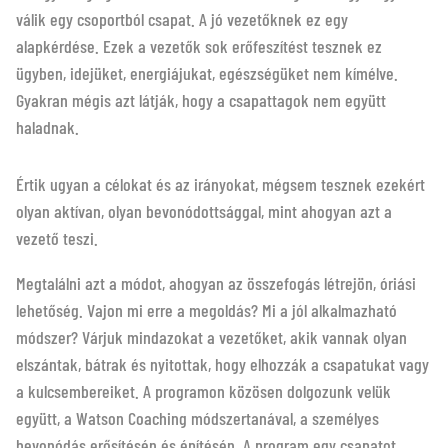
válik egy csoportból csapat. A jó vezetőknek ez egy
alapkérdése. Ezek a vezetők sok erőfeszítést tesznek ez
ügyben, idejüket, energiájukat, egészségüket nem kímélve.
Gyakran mégis azt látják, hogy a csapattagok nem együtt
haladnak.
Értik ugyan a célokat és az irányokat, mégsem tesznek ezekért
olyan aktívan, olyan bevonódottsággal, mint ahogyan azt a
vezető teszi.
Megtalálni azt a módot, ahogyan az összefogás létrejön, óriási
lehetőség. Vajon mi erre a megoldás? Mi a jól alkalmazható
módszer? Várjuk mindazokat a vezetőket, akik vannak olyan
elszántak, bátrak és nyitottak, hogy elhozzák a csapatukat vagy
a kulcsembereiket. A programon közösen dolgozunk velük
együtt, a Watson Coaching módszertanával, a személyes
bevonódás erősítésén és építésén. A program egy csapatot